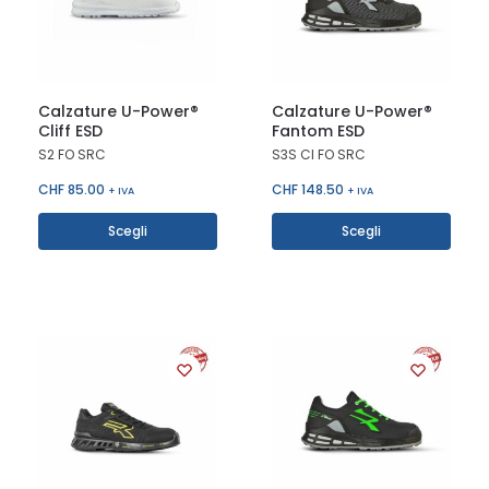
Calzature U-Power®
Calzature U-Power®
Cliff ESD
Fantom ESD
S2 FO SRC
S3S CI FO SRC
CHF
85.00
CHF
148.50
+ IVA
+ IVA
Scegli
Scegli