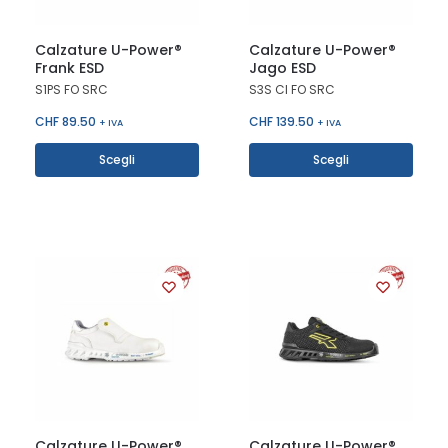
Calzature U-Power®
Calzature U-Power®
Frank ESD
Jago ESD
S1PS FO SRC
S3S CI FO SRC
CHF
89.50
CHF
139.50
+ IVA
+ IVA
Scegli
Scegli
Calzature U-Power®
Calzature U-Power®