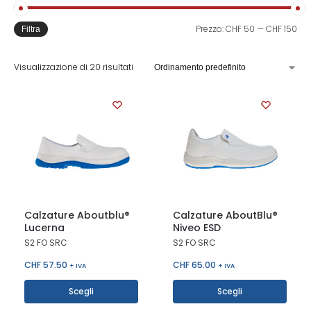
Prezzo:
CHF 50
—
CHF 150
Filtra
Visualizzazione di 20 risultati
Calzature Aboutblu®
Calzature AboutBlu®
Lucerna
Niveo ESD
S2 FO SRC
S2 FO SRC
CHF
57.50
CHF
65.00
+ IVA
+ IVA
Scegli
Scegli