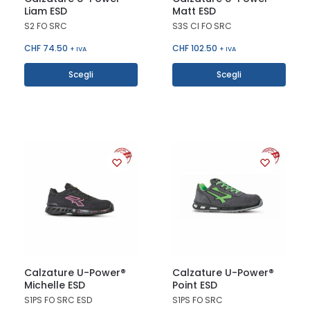
Liam ESD
Matt ESD
S2 FO SRC
S3S CI FO SRC
CHF
74.50
CHF
102.50
+ IVA
+ IVA
Scegli
Scegli
Calzature U-Power®
Calzature U-Power®
Michelle ESD
Point ESD
S1PS FO SRC ESD
S1PS FO SRC