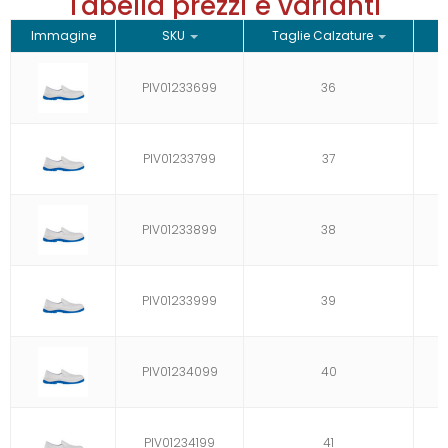
Tabella prezzi e varianti
Immagine
SKU
Taglie Calzature
PIV01233699
36
PIV01233799
37
PIV01233899
38
PIV01233999
39
PIV01234099
40
PIV01234199
41