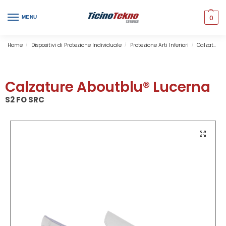
0
MENU
Home
Dispositivi di Protezione Individuale
Protezione Arti Inferiori
Calzature di Sicurezza
/
/
/
Calzature Aboutblu® Lucerna
S2 FO SRC