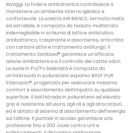
lavaggi. La fodera antibatterica contribuisce a
mantenere un ambiente interno igienico e
confortevole. La soletta AIR BIENCE, termoformata
ed estraibile, è composta da tessuto multistrato
indemagliabile in schiuma di lattice antistatico,
antibatterico, traspirante e assorbente, arricchita
con carboni attivi e trattamento antifungo. Il
trattamento Sanitized® garantisce un’efficace
azione antibatterica e il controllo dei cattivi odori.
La suola in PU/PU bidensità è composta da
un’intersuola in poliuretano espanso BASF PUR
Elastopan®, progettata per assicurare massimo
comfort e assorbimento dell’impatto su qualsiasi
superficie. Il battistrada in poliuretano ad elevato
grip è resistente all’usura, agli oli e agli idrocarburi,
ed è dotato di sistema di assorbimento dell’energia
sul tallone. Il puntale in acciaio garantisce una
protezione fino a 200 Joule contro urti e
schiacciamenti. Il dispositivo antitorsione