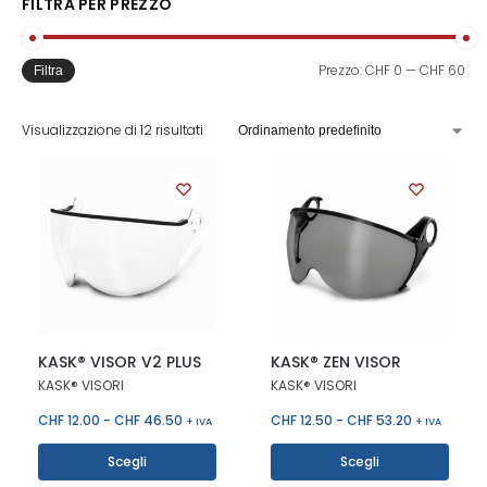
FILTRA PER PREZZO
Prezzo:
CHF 0
—
CHF 60
Filtra
Visualizzazione di 12 risultati
KASK® VISOR V2 PLUS
KASK® ZEN VISOR
KASK® VISORI
KASK® VISORI
CHF
12.00
-
CHF
46.50
CHF
12.50
-
CHF
53.20
+ IVA
+ IVA
Scegli
Scegli