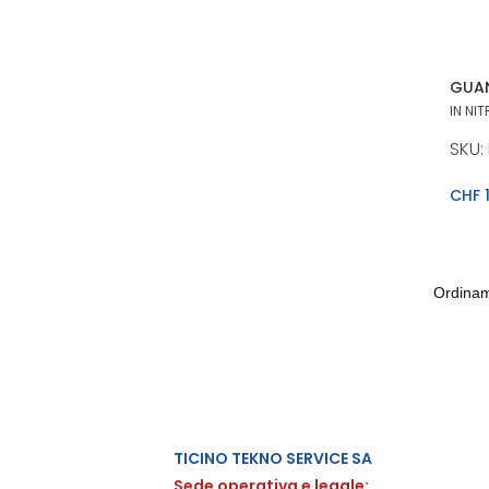
GUAN
IN NIT
SKU:
CHF
1
TICINO TEKNO SERVICE SA
Sede operativa e legale: