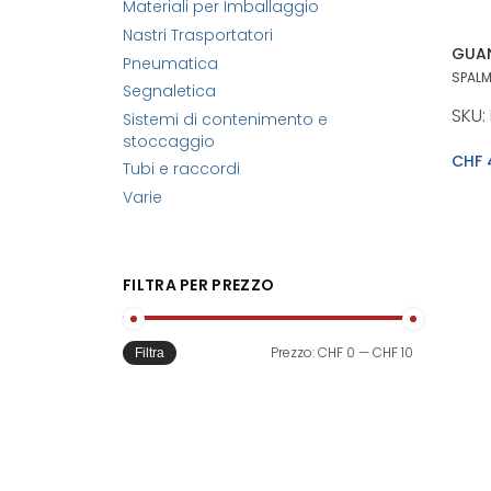
Materiali per Imballaggio
Nastri Trasportatori
GUAN
Pneumatica
SPALM
Segnaletica
SKU:
Sistemi di contenimento e
stoccaggio
CHF
Tubi e raccordi
Varie
FILTRA PER PREZZO
Prezzo:
CHF 0
—
CHF 10
Filtra