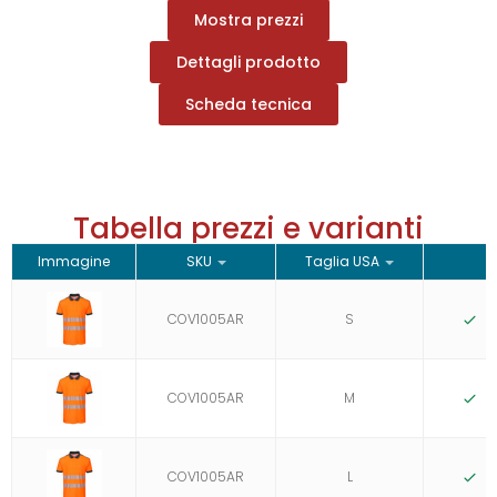
Mostra prezzi
Dettagli prodotto
Scheda tecnica
Tabella prezzi e varianti
Immagine
SKU
Taglia USA
S
COV1005AR
S
D
COV1005AR
M
D
COV1005AR
L
D