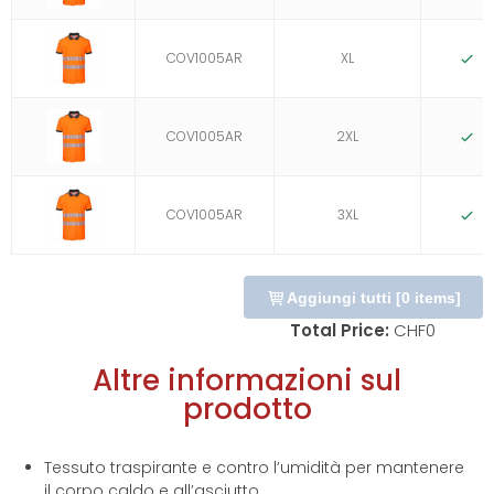
COV1005AR
XL
D
COV1005AR
2XL
D
COV1005AR
3XL
D
Aggiungi tutti
[
0
items]
Total Price:
CHF
0
Altre informazioni sul
prodotto
Tessuto traspirante e contro l’umidità per mantenere
il corpo caldo e all’asciutto