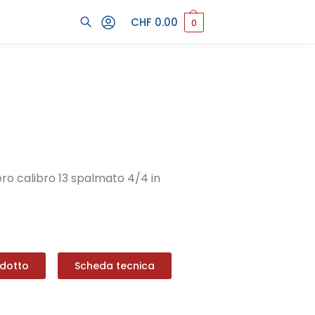
CHF
0.00
0
Cerca
ero calibro 13 spalmato 4/4 in
odotto
Scheda tecnica