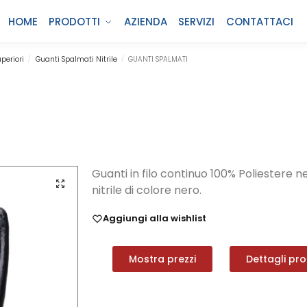
HOME
PRODOTTI
AZIENDA
SERVIZI
CONTATTACI
uperiori
Guanti Spalmati Nitrile
GUANTI SPALMATI
/
/
Guanti in filo continuo 100% Poliestere n
nitrile di colore nero.
Aggiungi alla wishlist
Mostra prezzi
Dettagli pr