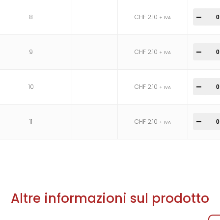
8
CHF
2.10
-
+
+ IVA
9
CHF
2.10
-
+
+ IVA
10
CHF
2.10
-
+
+ IVA
11
CHF
2.10
-
+
+ IVA
Altre informazioni sul prodotto