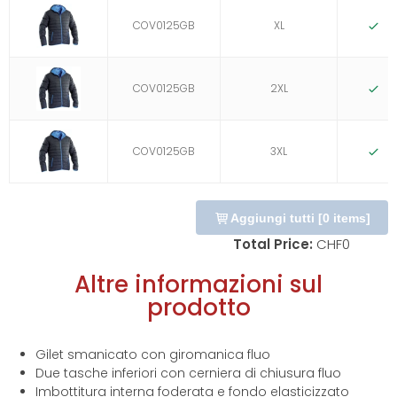
COV0125GB
XL
D
COV0125GB
2XL
D
COV0125GB
3XL
D
Aggiungi tutti
[
0
items]
Total Price:
CHF
0
Altre informazioni sul
prodotto
Gilet smanicato con giromanica fluo
Due tasche inferiori con cerniera di chiusura fluo
Imbottitura interna foderata e fondo elasticizzato