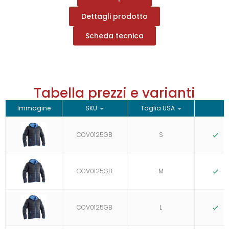
Dettagli prodotto
Scheda tecnica
Tabella prezzi e varianti
Immagine
SKU
Taglia USA
S
COV0125GB
S
D
COV0125GB
M
D
COV0125GB
L
D