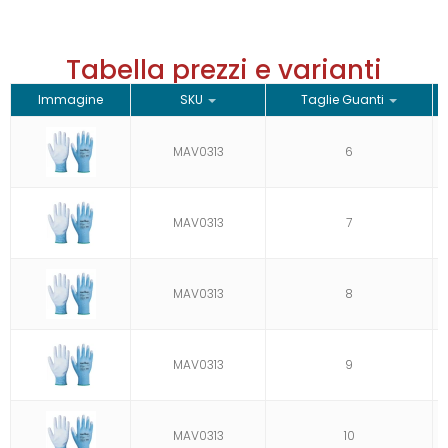
Tabella prezzi e varianti
Immagine
SKU
Taglie Guanti
MAV0313
6
MAV0313
7
MAV0313
8
MAV0313
9
MAV0313
10