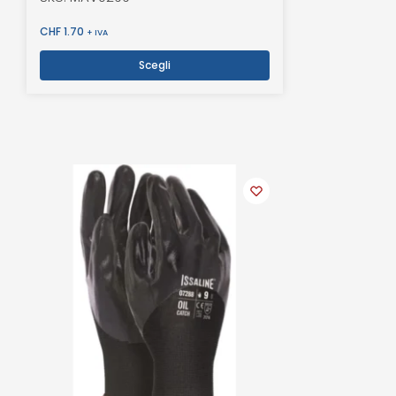
CHF
1.70
+ IVA
Scegli