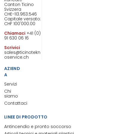
Canton Ticino
Svizzera
CHE-113.963.546
Capitale versato:
CHF 100'000.00
Chiamaci
+41 (0)
91 630 06 16
Scrivici
sales@ticinotekn
oservice.ch
AZIEND
A
Servizi
Chi
siamo
Contattaci
LINEE DI PRODOTTO
Antincendio e pronto soccorso
Articoli tecnici e materiali plastici