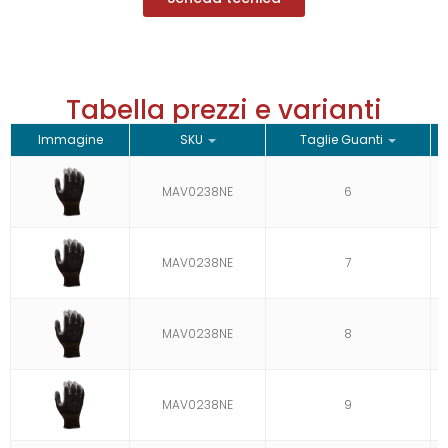
Tabella prezzi e varianti
Immagine
SKU
Taglie Guanti
MAV0238NE
6
MAV0238NE
7
MAV0238NE
8
MAV0238NE
9