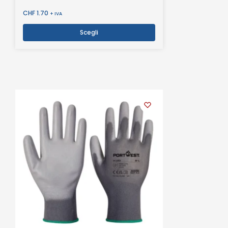
CHF
1.70
+ IVA
Scegli