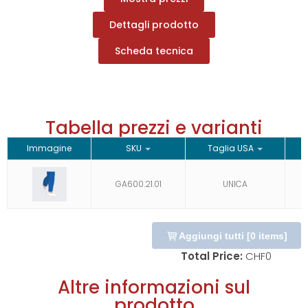
Dettagli prodotto
Scheda tecnica
Tabella prezzi e varianti
Immagine
SKU
Taglia USA
S
GA600.21.01
UNICA
Aggiungi tutti
[
0
items]
Total Price:
CHF
0
Altre informazioni sul
prodotto