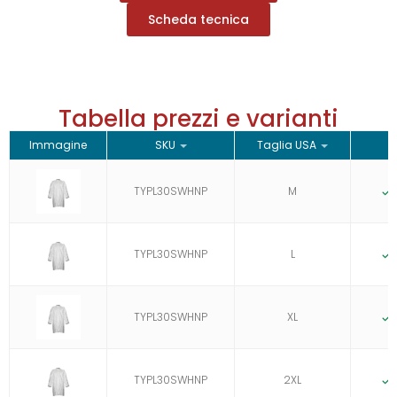
Scheda tecnica
Tabella prezzi e varianti
Immagine
SKU
Taglia USA
TYPL30SWHNP
M
TYPL30SWHNP
L
TYPL30SWHNP
XL
TYPL30SWHNP
2XL