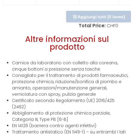
Aggiungi tutti
[
0
items]
Total Price:
CHF
0
Altre informazioni sul
prodotto
Camice da laboratorio con colletto alla coreana,
cinque bottoni a pressione senza tasche
Consigliato per il trattamento di prodotti farmaceutici,
protezione chimica, riduzione/bonifica di piombo e
amianto, operazioni/manutenzione generali,
verniciatura con spray, pulizia generale
Certificato secondo Regolamento (UE) 2016/425
(2462)
Abbigliamento di protezione chimica parziale,
Categoria III, Type PB [6-B]
EN 14126 (barriera contro agenti infettivi)
Trattamento antistatico (EN 1149-1) – su entrambi i lati