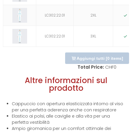
LC302.22.01
2XL
D
LC302.22.01
3XL
D
Aggiungi tutti
[
0
items]
Total Price:
CHF
0
Altre informazioni sul
prodotto
Cappuccio con apertura elasticizzata intorno al viso
per una perfetta aderenza anche con respiratore
Elastico ai polsi, alle caviglie e alla vita per una
perfetta vestibilità
Ampio giromanica per un comfort ottimale dei