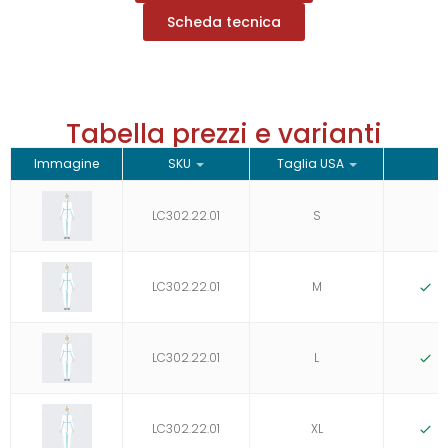
Scheda tecnica
Tabella prezzi e varianti
Immagine
SKU
Taglia USA
LC302.22.01
S
LC302.22.01
M
D
LC302.22.01
L
D
LC302.22.01
XL
D