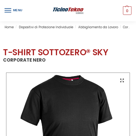
0
MENU
Home
Dispositivi di Protezione Individuale
Abbigliamento da Lavoro
Corporate & Professional
/
/
/
T-SHIRT SOTTOZERO® SKY
CORPORATE NERO