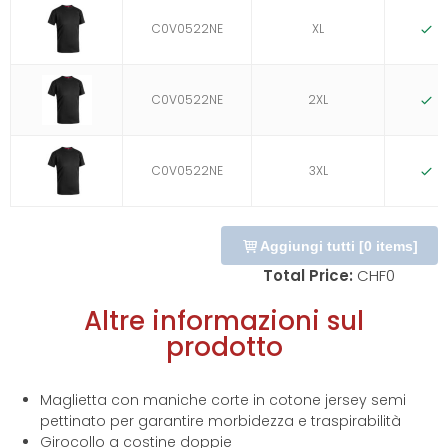
C0V0522NE
XL
C0V0522NE
2XL
C0V0522NE
3XL
Aggiungi tutti
[
0
items]
Total Price:
CHF
0
Altre informazioni sul
prodotto
Maglietta con maniche corte in cotone jersey semi
pettinato per garantire morbidezza e traspirabilità
Girocollo a costine doppie