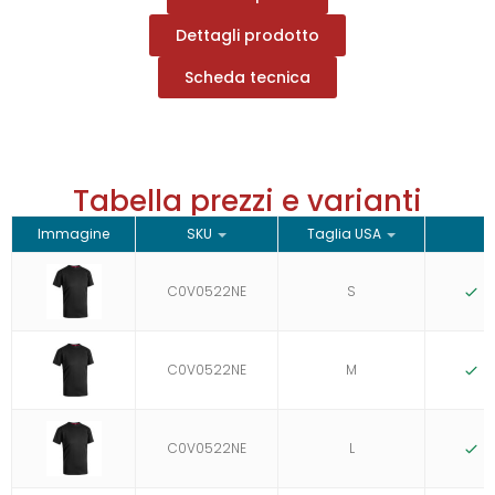
Dettagli prodotto
Scheda tecnica
Tabella prezzi e varianti
Immagine
SKU
Taglia USA
C0V0522NE
S
C0V0522NE
M
C0V0522NE
L