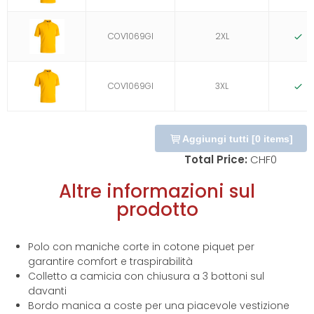
COV1069GI
2XL
D
COV1069GI
3XL
D
Aggiungi tutti
[
0
items]
Total Price:
CHF
0
Altre informazioni sul
prodotto
Polo con maniche corte in cotone piquet per
garantire comfort e traspirabilità
Colletto a camicia con chiusura a 3 bottoni sul
davanti
Bordo manica a coste per una piacevole vestizione