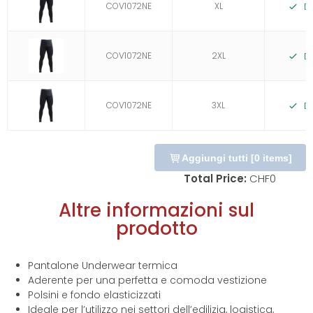
COV1072NE
XL
D
COV1072NE
2XL
D
COV1072NE
3XL
D
Aggiungi tutti
[
0
items]
Total Price:
CHF
0
Altre informazioni sul
prodotto
Pantalone Underwear termica
Aderente per una perfetta e comoda vestizione
Polsini e fondo elasticizzati
Ideale per l’utilizzo nei settori dell’edilizia, logistica,