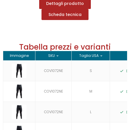
Dettagli prodotto
Scheda tecnica
Tabella prezzi e varianti
Immagine
SKU
Taglia USA
S
COV1072NE
S
D
COV1072NE
M
D
COV1072NE
L
D