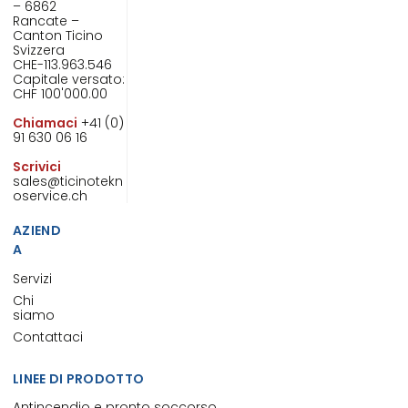
– 6862
Rancate –
Canton Ticino
Svizzera
CHE-113.963.546
Capitale versato:
CHF 100'000.00
Chiamaci
+41 (0)
91 630 06 16
Scrivici
sales@ticinotekn
oservice.ch
AZIEND
A
Servizi
Chi
siamo
Contattaci
LINEE DI PRODOTTO
Antincendio e pronto soccorso