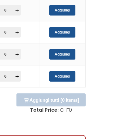
+
Aggiungi
+
Aggiungi
+
Aggiungi
+
Aggiungi
Aggiungi tutti
[
0
items]
Total Price:
CHF
0