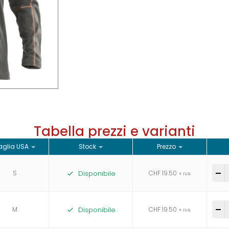
Tabella prezzi e varianti
aglia USA
Stock
Prezzo
S
Disponibile
CHF
19.50
-
+ IVA
M
Disponibile
CHF
19.50
-
+ IVA