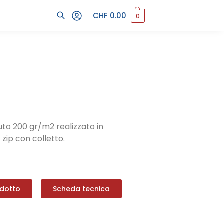
CHF
0.00
0
Cerca
suto 200 gr/m2 realizzato in
zip con colletto.
odotto
Scheda tecnica