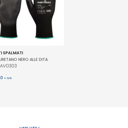
I SPALMATI
IURETANO NERO ALLE DITA
MAV0303
20
+ IVA