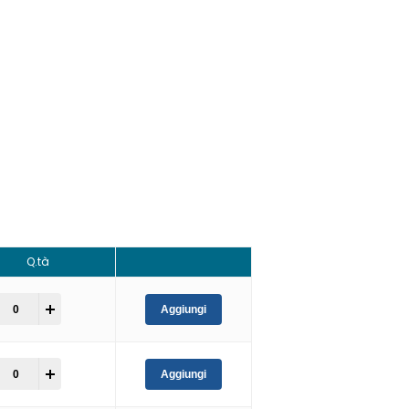
Q.tà
+
Aggiungi
+
Aggiungi