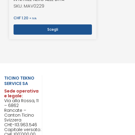
SKU: MAV0229
CHF
1.20
+ IVA
Scegli
TICINO TEKNO
SERVICE SA
Sede operativa
e legale:
Via alla Rossa, 11
– 6862
Rancate –
Canton Ticino
Svizzera
CHE-113.963.546
Capitale versato:
CHF 100'000.00