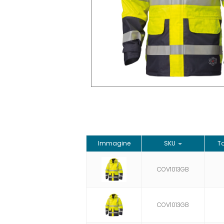
Immagine
SKU
Ta
COV1013GB
COV1013GB