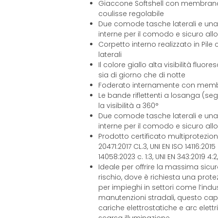
Giaccone Softshell con membran
coulisse regolabile
Due comode tasche laterali e una 
interne per il comodo e sicuro all
Corpetto interno realizzato in Pil
laterali
Il colore giallo alta visibilità fluo
sia di giorno che di notte
Foderato internamente con memb
Le bande riflettenti a losanga (se
la visibilità a 360°
Due comode tasche laterali e una 
interne per il comodo e sicuro all
Prodotto certificato multiprotezione
20471:2017 CL.3, UNI EN ISO 14116:201
14058:2023 c. 1:3, UNI EN 343:2019 4:
Ideale per offrire la massima sicu
rischio, dove è richiesta una prote
per impieghi in settori come l’indu
manutenzioni stradali, questo cap
cariche elettrostatiche e arc elettri
scarsa illuminazione