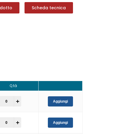
odotto
Scheda tecnica
Q.tà
+
Aggiungi
+
Aggiungi