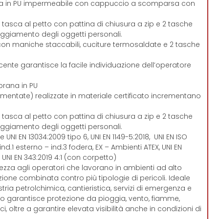
a in PU impermeabile con cappuccio a scomparsa con
tasca al petto con pattina di chiusura a zip e 2 tasche
oggiamento degli oggetti personali.
e con maniche staccabili, cuciture termosaldate e 2 tasche
rescente garantisce la facile individuazione dell’operatore
rana in PU
gmentate) realizzate in materiale certificato incrementano
tasca al petto con pattina di chiusura a zip e 2 tasche
oggiamento degli oggetti personali.
 UNI EN 13034:2009 tipo 6, UNI EN 1149-5:2018, UNI EN ISO
5 ind.1 esterno – ind.3 fodera, EX – Ambienti ATEX, UNI EN
2, UNI EN 343:2019 4:1 (con corpetto)
rezza agli operatori che lavorano in ambienti ad alto
zione combinata contro più tipologie di pericoli. Ideale
stria petrolchimica, cantieristica, servizi di emergenza e
o garantisce protezione da pioggia, vento, fiamme,
ci, oltre a garantire elevata visibilità anche in condizioni di