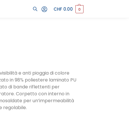
CHF
0.00
0
Cerca
sibilità e anti pioggia di colore
izzato in 98% poliestere laminato PU
ato di bande riflettenti per
eratore. Corpetto con interno in
rmosaldate per un’impermeabilità
e regolabile.