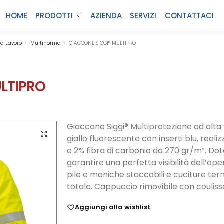
HOME
PRODOTTI
AZIENDA
SERVIZI
CONTATTACI
a Lavoro
Multinorma
GIACCONE SIGGI® MULTIPRO
/
/
LTIPRO
Giaccone Siggi® Multiprotezione ad alta vi
giallo fluorescente con inserti blu, real
e 2% fibra di carbonio da 270 gr/m². Dot
garantire una perfetta visibilità dell’op
pile e maniche staccabili e cuciture te
totale. Cappuccio rimovibile con couliss
Aggiungi alla wishlist