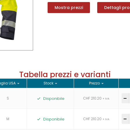
Mostra prezzi
Dettagli pr
Tabella prezzi e varianti
glia USA
Stock
Prezzo
S
Disponibile
CHF
210.20
-
+ IVA
M
Disponibile
CHF
210.20
-
+ IVA