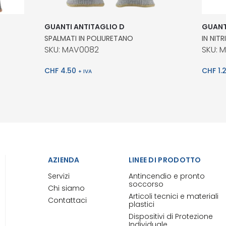
GUANTI ANTITAGLIO D
GUANT
SPALMATI IN POLIURETANO
IN NITR
SKU: MAV0082
SKU: 
CHF
4.50
CHF
1.
+ IVA
AZIENDA
LINEE DI PRODOTTO
Servizi
Antincendio e pronto
soccorso
Chi siamo
Articoli tecnici e materiali
Contattaci
plastici
Dispositivi di Protezione
Individuale