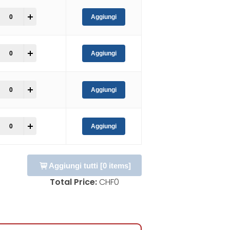
+
Aggiungi
+
Aggiungi
+
Aggiungi
+
Aggiungi
Aggiungi tutti
[
0
items]
Total Price:
CHF
0