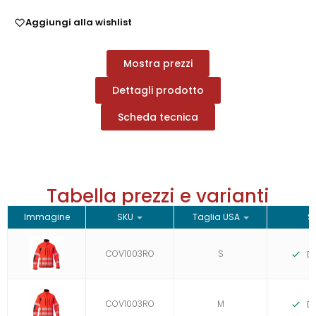
Aggiungi alla wishlist
Mostra prezzi
Dettagli prodotto
Scheda tecnica
Tabella prezzi e varianti
Immagine
SKU
Taglia USA
S
COV1003RO
S
Di
COV1003RO
M
Di