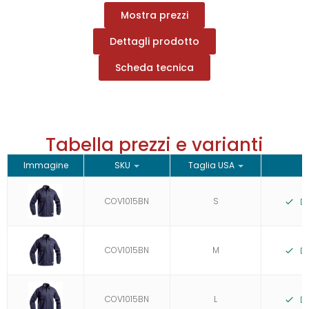
Mostra prezzi
Dettagli prodotto
Scheda tecnica
Tabella prezzi e varianti
Immagine
SKU
Taglia USA
S
COV1015BN
S
D
COV1015BN
M
D
COV1015BN
L
D