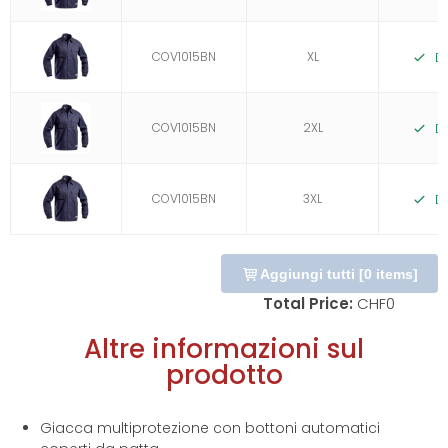
COV1015BN
XL
D
COV1015BN
2XL
D
COV1015BN
3XL
D
Aggiungi tutti
[
0
items]
Total Price:
CHF
0
Altre informazioni sul
prodotto
Giacca multiprotezione con bottoni automatici