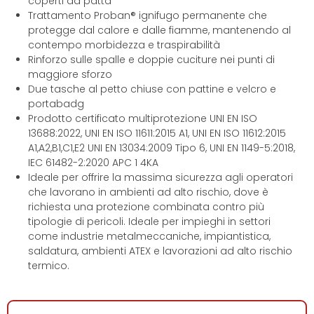
coperti da patta
Trattamento Proban® ignifugo permanente che
protegge dal calore e dalle fiamme, mantenendo al
contempo morbidezza e traspirabilità
Rinforzo sulle spalle e doppie cuciture nei punti di
maggiore sforzo
Due tasche al petto chiuse con pattine e velcro e
portabadg
Prodotto certificato multiprotezione UNI EN ISO
13688:2022, UNI EN ISO 11611:2015 A1, UNI EN ISO 11612:2015
A1,A2,B1,C1,E2 UNI EN 13034:2009 Tipo 6, UNI EN 1149-5:2018,
IEC 61482-2:2020 APC 1 4KA
Ideale per offrire la massima sicurezza agli operatori
che lavorano in ambienti ad alto rischio, dove è
richiesta una protezione combinata contro più
tipologie di pericoli. Ideale per impieghi in settori
come industrie metalmeccaniche, impiantistica,
saldatura, ambienti ATEX e lavorazioni ad alto rischio
termico.