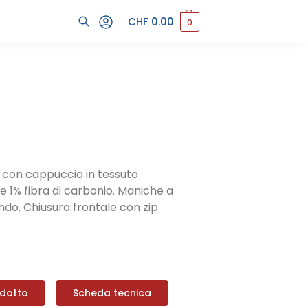
CHF
0.00
0
Cerca
 con cappuccio in tessuto
 1% fibra di carbonio. Maniche a
ondo. Chiusura frontale con zip
odotto
Scheda tecnica