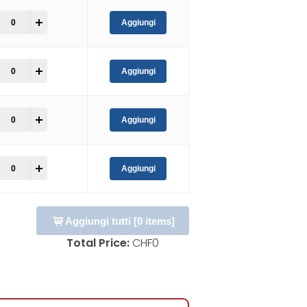
+
Aggiungi
+
Aggiungi
+
Aggiungi
+
Aggiungi
Aggiungi tutti
[
0
items]
Total Price:
CHF
0