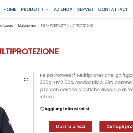
HOME
PRODOTTI
AZIENDA
SERVIZI
CONTATTACI
a Lavoro
Multinorma
FELPA PORTWEST® MULTIPROTEZIONE
/
/
LTIPROTEZIONE
Felpa Porwest® Multiprotezione ignifuga
300gr/m2 60% modacrilico, 39% cotone e
giro con costine elastiche ai polsi e al f
intera.
Aggiungi alla wishlist
Mostra prezzi
Dettagli pr