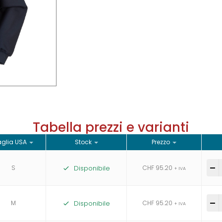
Tabella prezzi e varianti
glia USA
Stock
Prezzo
S
Disponibile
CHF
95.20
-
+ IVA
M
Disponibile
CHF
95.20
-
+ IVA