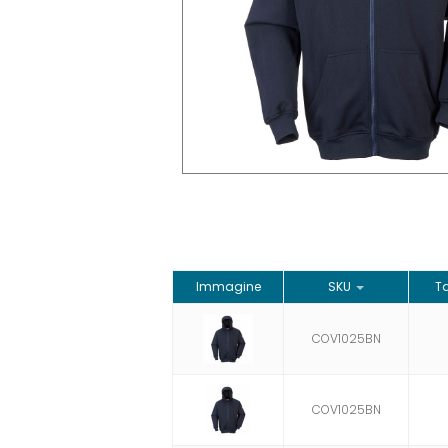
Immagine
SKU
Ta
COV1025BN
COV1025BN