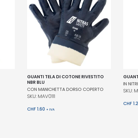
GUANTI TELA DI COTONE RIVESTITO
GUANT
NBR BLU
IN NITR
CON MANICHETTA DORSO COPERTO
SKU: 
SKU: MAV0111
CHF
1.
CHF
1.60
+ IVA