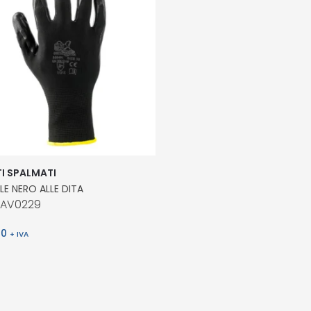
I SPALMATI
ILE NERO ALLE DITA
MAV0229
20
+ IVA