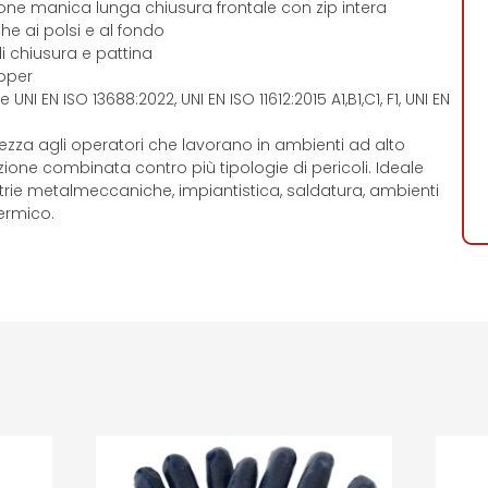
ne manica lunga chiusura frontale con zip intera
he ai polsi e al fondo
i chiusura e pattina
opper
NI EN ISO 13688:2022, UNI EN ISO 11612:2015 A1,B1,C1, F1, UNI EN
rezza agli operatori che lavorano in ambienti ad alto
zione combinata contro più tipologie di pericoli. Ideale
trie metalmeccaniche, impiantistica, saldatura, ambienti
termico.
i