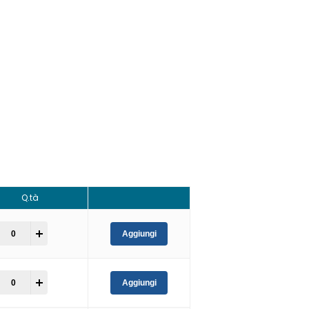
Q.tà
+
Aggiungi
+
Aggiungi