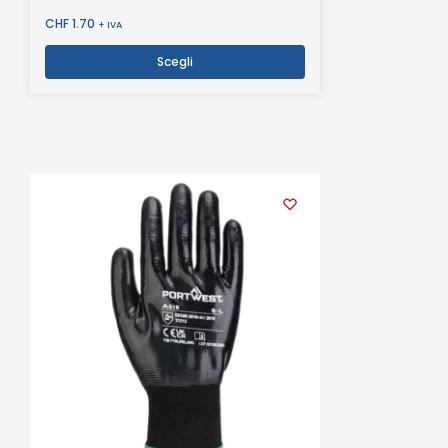
CHF
1.70
+ IVA
Scegli