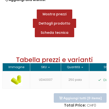
Mostra prezzi
Dettagli prodotto
Scheda tecnica
Tabella prezzi e varianti
Immagine
SKU
Quantità
Sto
UDA0007
250 paia
Dis
Aggiungi tutti
[
0
items]
Total Price:
CHF
0